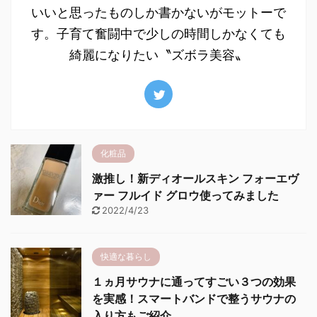
いいと思ったものしか書かないがモットーで
す。子育て奮闘中で少しの時間しかなくても
綺麗になりたい〝ズボラ美容〟
化粧品
激推し！新ディオールスキン フォーエヴ
ァー フルイド グロウ使ってみました
2022/4/23
快適な暮らし
１ヵ月サウナに通ってすごい３つの効果
を実感！スマートバンドで整うサウナの
入り方もご紹介