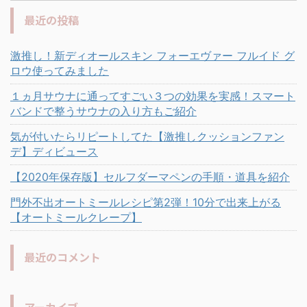
最近の投稿
激推し！新ディオールスキン フォーエヴァー フルイド グ
ロウ使ってみました
１ヵ月サウナに通ってすごい３つの効果を実感！スマート
バンドで整うサウナの入り方もご紹介
気が付いたらリピートしてた【激推しクッションファン
デ】ディビュース
【2020年保存版】セルフダーマペンの手順・道具を紹介
門外不出オートミールレシピ第2弾！10分で出来上がる
【オートミールクレープ】
最近のコメント