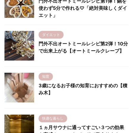
門外不出オートミールレシピ第1弾！鍋を
使わず5分で作れる♡「絶対美味しくダイ
エット」
ダイエット
門外不出オートミールレシピ第2弾！10分
で出来上がる【オートミールクレープ】
知育
3歳になるお子様の知育におすすめの【積
み木】
快適な暮らし
１ヵ月サウナに通ってすごい３つの効果