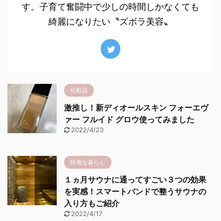
す。子育て奮闘中で少しの時間しかなくても
綺麗になりたい〝ズボラ美容〟
化粧品
激推し！新ディオールスキン フォーエヴ
ァー フルイド グロウ使ってみました
2022/4/23
快適な暮らし
１ヵ月サウナに通ってすごい３つの効果
を実感！スマートバンドで整うサウナの
入り方もご紹介
2022/4/17