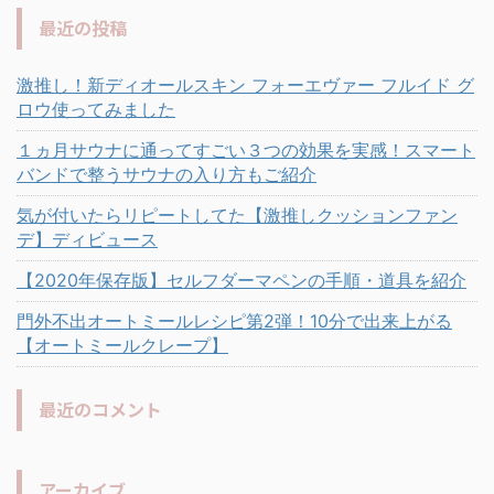
最近の投稿
激推し！新ディオールスキン フォーエヴァー フルイド グ
ロウ使ってみました
１ヵ月サウナに通ってすごい３つの効果を実感！スマート
バンドで整うサウナの入り方もご紹介
気が付いたらリピートしてた【激推しクッションファン
デ】ディビュース
【2020年保存版】セルフダーマペンの手順・道具を紹介
門外不出オートミールレシピ第2弾！10分で出来上がる
【オートミールクレープ】
最近のコメント
アーカイブ