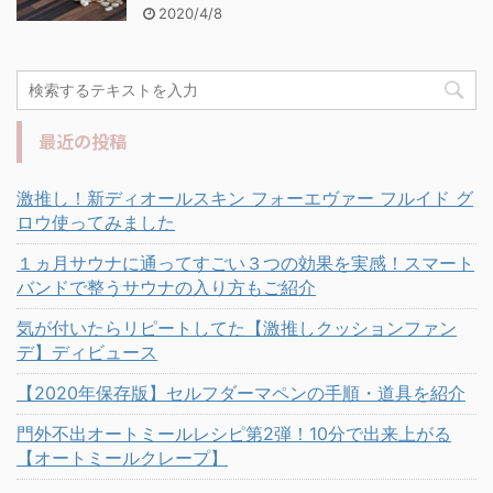
2020/4/8
最近の投稿
激推し！新ディオールスキン フォーエヴァー フルイド グ
ロウ使ってみました
１ヵ月サウナに通ってすごい３つの効果を実感！スマート
バンドで整うサウナの入り方もご紹介
気が付いたらリピートしてた【激推しクッションファン
デ】ディビュース
【2020年保存版】セルフダーマペンの手順・道具を紹介
門外不出オートミールレシピ第2弾！10分で出来上がる
【オートミールクレープ】