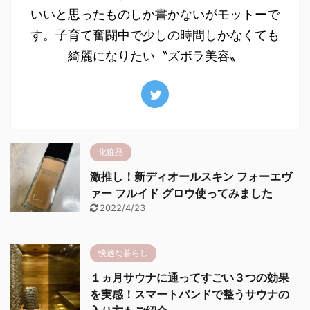
いいと思ったものしか書かないがモットーで
す。子育て奮闘中で少しの時間しかなくても
綺麗になりたい〝ズボラ美容〟
化粧品
激推し！新ディオールスキン フォーエヴ
ァー フルイド グロウ使ってみました
2022/4/23
快適な暮らし
１ヵ月サウナに通ってすごい３つの効果
を実感！スマートバンドで整うサウナの