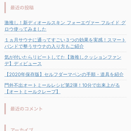
最近の投稿
激推し！新ディオールスキン フォーエヴァー フルイド グ
ロウ使ってみました
１ヵ月サウナに通ってすごい３つの効果を実感！スマート
バンドで整うサウナの入り方もご紹介
気が付いたらリピートしてた【激推しクッションファン
デ】ディビュース
【2020年保存版】セルフダーマペンの手順・道具を紹介
門外不出オートミールレシピ第2弾！10分で出来上がる
【オートミールクレープ】
最近のコメント
アーカイブ