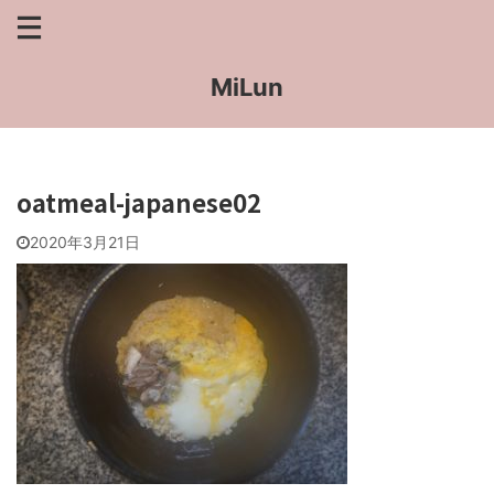
MiLun
oatmeal-japanese02
2020年3月21日