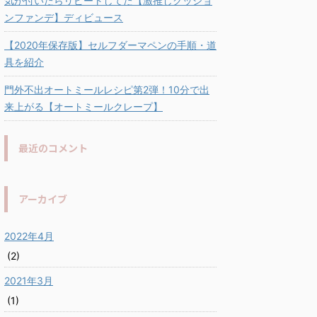
気が付いたらリピートしてた【激推しクッショ
ンファンデ】ディビュース
【2020年保存版】セルフダーマペンの手順・道
具を紹介
門外不出オートミールレシピ第2弾！10分で出
来上がる【オートミールクレープ】
最近のコメント
アーカイブ
2022年4月
(2)
2021年3月
(1)