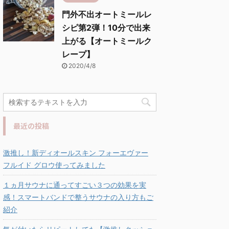
門外不出オートミールレ
シピ第2弾！10分で出来
上がる【オートミールク
レープ】
2020/4/8
最近の投稿
激推し！新ディオールスキン フォーエヴァー
フルイド グロウ使ってみました
１ヵ月サウナに通ってすごい３つの効果を実
感！スマートバンドで整うサウナの入り方もご
紹介