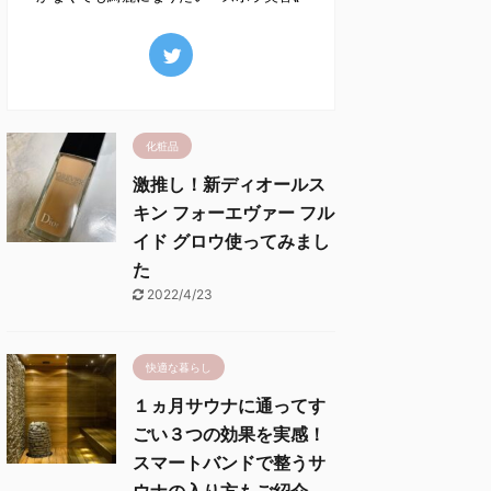
化粧品
激推し！新ディオールス
キン フォーエヴァー フル
イド グロウ使ってみまし
た
2022/4/23
快適な暮らし
１ヵ月サウナに通ってす
ごい３つの効果を実感！
スマートバンドで整うサ