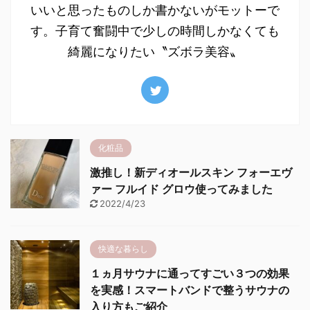
いいと思ったものしか書かないがモットーで
す。子育て奮闘中で少しの時間しかなくても
綺麗になりたい〝ズボラ美容〟
化粧品
激推し！新ディオールスキン フォーエヴ
ァー フルイド グロウ使ってみました
2022/4/23
快適な暮らし
１ヵ月サウナに通ってすごい３つの効果
を実感！スマートバンドで整うサウナの
入り方もご紹介