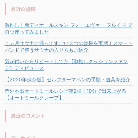
最近の投稿
激推し！新ディオールスキン フォーエヴァー フルイド グ
ロウ使ってみました
１ヵ月サウナに通ってすごい３つの効果を実感！スマート
バンドで整うサウナの入り方もご紹介
気が付いたらリピートしてた【激推しクッションファン
デ】ディビュース
【2020年保存版】セルフダーマペンの手順・道具を紹介
門外不出オートミールレシピ第2弾！10分で出来上がる
【オートミールクレープ】
最近のコメント