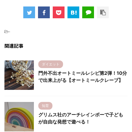
-
関連記事
ダイエット
門外不出オートミールレシピ第2弾！10分
で出来上がる【オートミールクレープ】
知育
グリムス社のアーチレインボーで子ども
が自由な発想で遊べる！