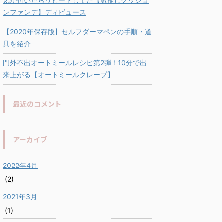
気が付いたらリピートしてた【激推しクッショ
ンファンデ】ディビュース
【2020年保存版】セルフダーマペンの手順・道
具を紹介
門外不出オートミールレシピ第2弾！10分で出
来上がる【オートミールクレープ】
最近のコメント
アーカイブ
2022年4月
(2)
2021年3月
(1)