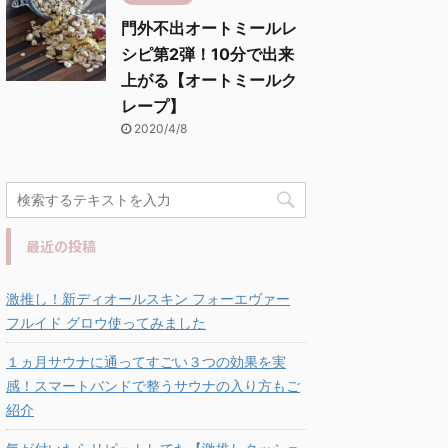
門外不出オートミールレ
シピ第2弾！10分で出来
上がる【オートミールク
レープ】
2020/4/8
最近の投稿
激推し！新ディオールスキン フォーエヴァー
フルイド グロウ使ってみました
１ヵ月サウナに通ってすごい３つの効果を実
感！スマートバンドで整うサウナの入り方もご
紹介