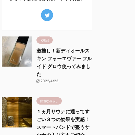
化粧品
激推し！新ディオールス
キン フォーエヴァー フル
イド グロウ使ってみまし
た
2022/4/23
快適な暮らし
１ヵ月サウナに通ってす
ごい３つの効果を実感！
スマートバンドで整うサ