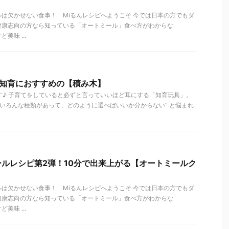
」
は欠かせない食事！ Miるんレシピへようこそ 今では日本の方でもダ
健康志向の方なら知っている「オートミール」食べ方がわからな
美味 ...
の知育におすすめの【積み木】
す♪ 子育てをしていると必ずと言っていいほど耳にする「知育玩具」。
“いろんな種類があって、どのように選べばいいか分からない” と悩まれ
ルレシピ第2弾！10分で出来上がる【オートミールク
は欠かせない食事！ Miるんレシピへようこそ 今では日本の方でもダ
健康志向の方なら知っている「オートミール」食べ方がわからな
美味 ...