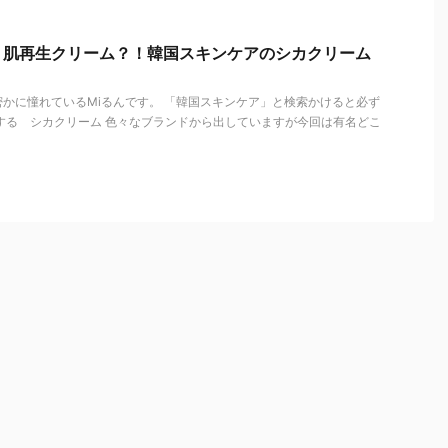
】肌再生クリーム？！韓国スキンケアのシカクリーム
かに憧れているMiるんです。 「韓国スキンケア」と検索かけると必ず
する シカクリーム 色々なブランドから出していますが今回は有名どこ