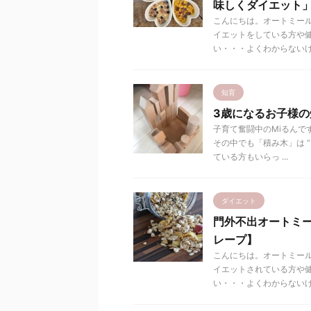
味しくダイエット
こんにちは。オートミール
イエットをしている方や
い・・・よくわからないけど
知育
3歳になるお子様
子育て奮闘中のMiるんで
その中でも「積み木」は 
ている方もいらっ ...
ダイエット
門外不出オートミー
レープ】
こんにちは。オートミール
イエットされている方や
い・・・よくわからないけど