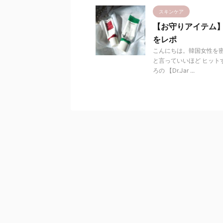
スキンケア
【お守りアイテム
をレポ
こんにちは。韓国女性を密
と言っていいほど ヒット
ろの 【Dr.Jar ...