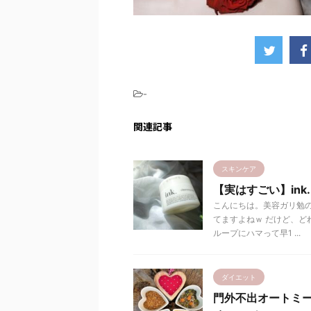
-
関連記事
スキンケア
【実はすごい】in
こんにちは。美容ガリ勉の
てますよねｗ だけど、
ループにハマって早1 ...
ダイエット
門外不出オートミー