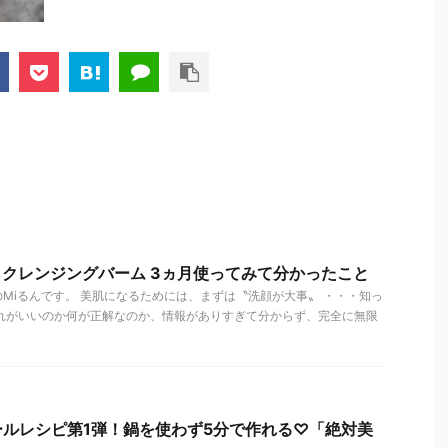
k. クレンジングバーム 3ヵ月使ってみて分かったこと
Miるんです。 美肌になるためには、まずは〝洗顔が大事〟 ・・・知っ
どれがいいのか何が正解なのか、情報がありすぎて分からず、完全に無限
ルレシピ第1弾！鍋を使わず5分で作れる♡「絶対美