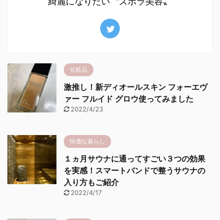
綺麗になりたい〝ズボラ美容〟
化粧品
激推し！新ディオールスキン フォーエヴ
ァー フルイド グロウ使ってみました
2022/4/23
快適な暮らし
１ヵ月サウナに通ってすごい３つの効果
を実感！スマートバンドで整うサウナの
入り方もご紹介
2022/4/17