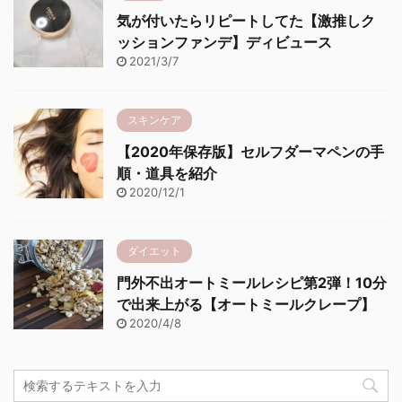
気が付いたらリピートしてた【激推しク
ッションファンデ】ディビュース
2021/3/7
スキンケア
【2020年保存版】セルフダーマペンの手
順・道具を紹介
2020/12/1
ダイエット
門外不出オートミールレシピ第2弾！10分
で出来上がる【オートミールクレープ】
2020/4/8