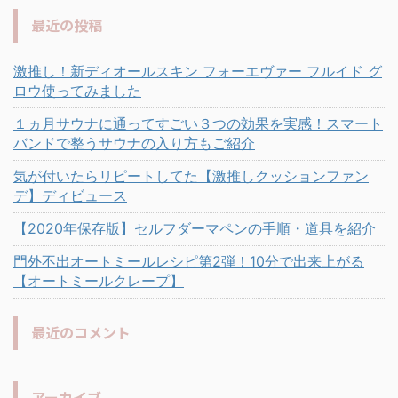
最近の投稿
激推し！新ディオールスキン フォーエヴァー フルイド グ
ロウ使ってみました
１ヵ月サウナに通ってすごい３つの効果を実感！スマート
バンドで整うサウナの入り方もご紹介
気が付いたらリピートしてた【激推しクッションファン
デ】ディビュース
【2020年保存版】セルフダーマペンの手順・道具を紹介
門外不出オートミールレシピ第2弾！10分で出来上がる
【オートミールクレープ】
最近のコメント
アーカイブ