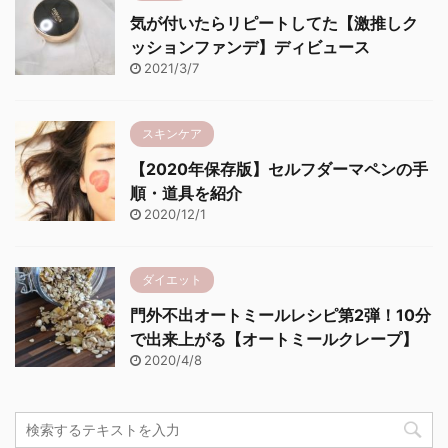
気が付いたらリピートしてた【激推しク
ッションファンデ】ディビュース
2021/3/7
スキンケア
【2020年保存版】セルフダーマペンの手
順・道具を紹介
2020/12/1
ダイエット
門外不出オートミールレシピ第2弾！10分
で出来上がる【オートミールクレープ】
2020/4/8