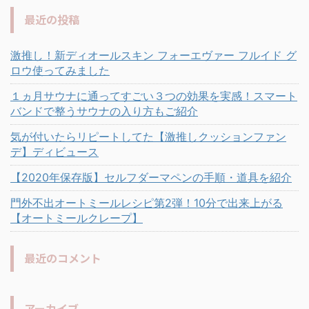
最近の投稿
激推し！新ディオールスキン フォーエヴァー フルイド グ
ロウ使ってみました
１ヵ月サウナに通ってすごい３つの効果を実感！スマート
バンドで整うサウナの入り方もご紹介
気が付いたらリピートしてた【激推しクッションファン
デ】ディビュース
【2020年保存版】セルフダーマペンの手順・道具を紹介
門外不出オートミールレシピ第2弾！10分で出来上がる
【オートミールクレープ】
最近のコメント
アーカイブ