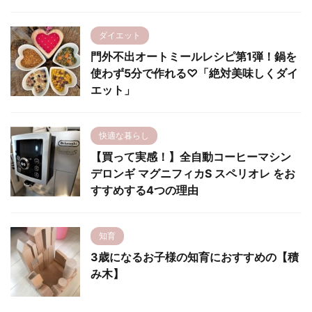
ダイエット
門外不出オートミールレシピ第1弾！鍋を
使わず5分で作れる♡「絶対美味しくダイ
エット」
快適な暮らし
【買って実感！】全自動コーヒーマシン
デロンギ マグニフィカS スペリオレ をお
すすめする4つの理由
知育
3歳になるお子様の知育におすすめの【積
み木】