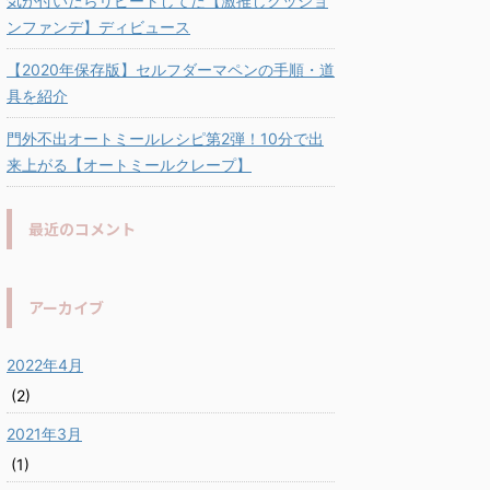
気が付いたらリピートしてた【激推しクッショ
ンファンデ】ディビュース
【2020年保存版】セルフダーマペンの手順・道
具を紹介
門外不出オートミールレシピ第2弾！10分で出
来上がる【オートミールクレープ】
最近のコメント
アーカイブ
2022年4月
(2)
2021年3月
(1)