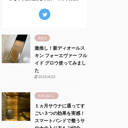
化粧品
激推し！新ディオールス
キン フォーエヴァー フル
イド グロウ使ってみまし
た
2022/4/23
快適な暮らし
１ヵ月サウナに通ってす
ごい３つの効果を実感！
スマートバンドで整うサ