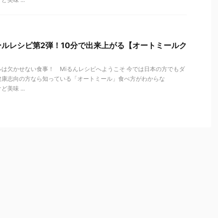
ルレシピ第2弾！10分で出来上がる【オートミールク
は欠かせない食事！ Miるんレシピへようこそ 今では日本の方でもダ
健康志向の方なら知っている「オートミール」食べ方がわからな
美味 ...