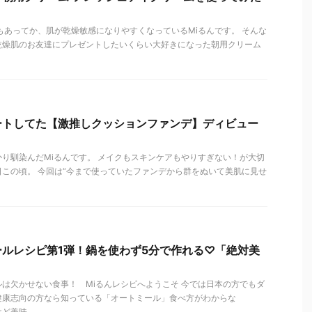
もあってか、肌が乾燥敏感になりやすくなっているMiるんです。 そんな
乾燥肌のお友達にプレゼントしたいくらい大好きになった朝用クリーム
ートしてた【激推しクッションファンデ】ディビュー
かり馴染んだMiるんです。 メイクもスキンケアもやりすぎない！が大切
この頃。 今回は“今まで使っていたファンデから群をぬいて美肌に見せ
ルレシピ第1弾！鍋を使わず5分で作れる♡「絶対美
」
は欠かせない食事！ Miるんレシピへようこそ 今では日本の方でもダ
健康志向の方なら知っている「オートミール」食べ方がわからな
美味 ...