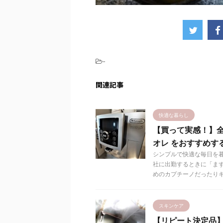
-
関連記事
快適な暮らし
【買って実感！】全
オレ をおすすめす
シンプルで快適な毎日を暮
社に出勤するときに「ま
めのカプチーノだったりキ .
スキンケア
【リピート決定品】