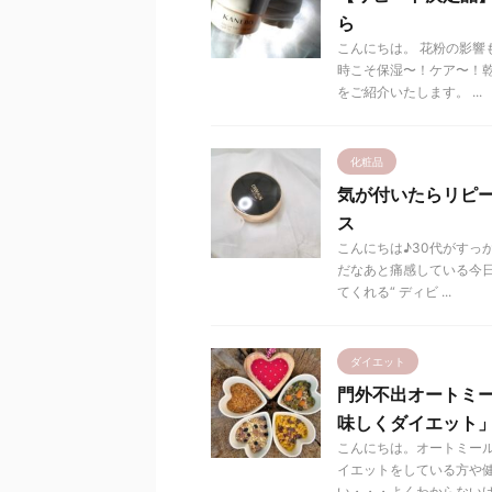
ら
こんにちは。 花粉の影響
時こそ保湿〜！ケア〜！
をご紹介いたします。 ...
化粧品
気が付いたらリピ
ス
こんにちは♪30代がすっ
だなあと痛感している今日
てくれる“ ディビ ...
ダイエット
門外不出オートミー
味しくダイエット
こんにちは。オートミール
イエットをしている方や
い・・・よくわからないけど