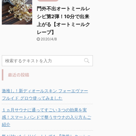
門外不出オートミールレ
シピ第2弾！10分で出来
上がる【オートミールク
レープ】
2020/4/8
最近の投稿
激推し！新ディオールスキン フォーエヴァー
フルイド グロウ使ってみました
１ヵ月サウナに通ってすごい３つの効果を実
感！スマートバンドで整うサウナの入り方もご
紹介