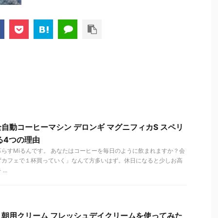
自動コーヒーマシン デロンギ マグニフィカS スペリ
る4つの理由
らすMiるんです。 あなたはコーヒーを毎日のように飲まれますか？会
ずカフェで１杯買っていく」なんて方多いはず。休日になると少しお高
..
朝用クリーム フレッシュデイクリームを使ってみた