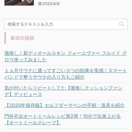
2020/4/8
最近の投稿
激推し！新ディオールスキン フォーエヴァー フルイド グ
ロウ使ってみました
１ヵ月サウナに通ってすごい３つの効果を実感！スマート
バンドで整うサウナの入り方もご紹介
気が付いたらリピートしてた【激推しクッションファン
デ】ディビュース
【2020年保存版】セルフダーマペンの手順・道具を紹介
門外不出オートミールレシピ第2弾！10分で出来上がる
【オートミールクレープ】