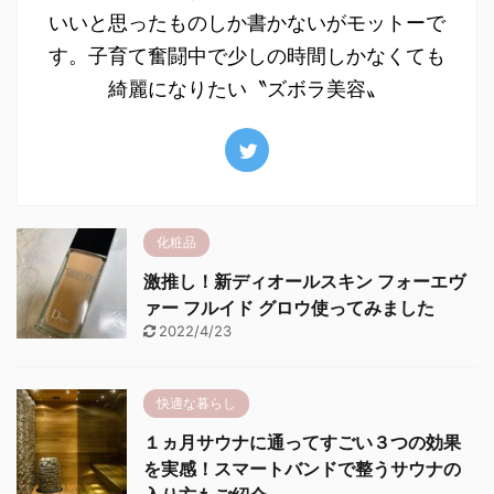
いいと思ったものしか書かないがモットーで
す。子育て奮闘中で少しの時間しかなくても
綺麗になりたい〝ズボラ美容〟
化粧品
激推し！新ディオールスキン フォーエヴ
ァー フルイド グロウ使ってみました
2022/4/23
快適な暮らし
１ヵ月サウナに通ってすごい３つの効果
を実感！スマートバンドで整うサウナの