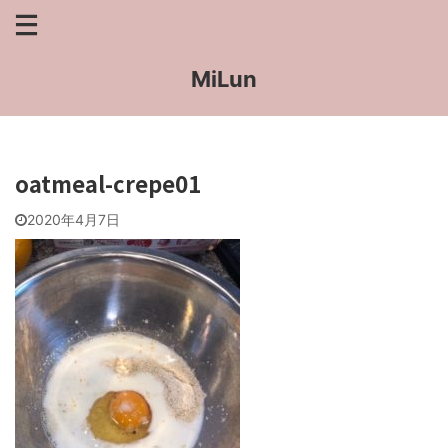
MiLun
oatmeal-crepe01
2020年4月7日