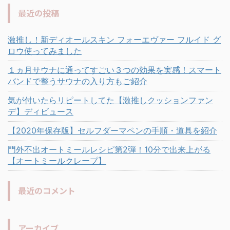
最近の投稿
激推し！新ディオールスキン フォーエヴァー フルイド グ
ロウ使ってみました
１ヵ月サウナに通ってすごい３つの効果を実感！スマート
バンドで整うサウナの入り方もご紹介
気が付いたらリピートしてた【激推しクッションファン
デ】ディビュース
【2020年保存版】セルフダーマペンの手順・道具を紹介
門外不出オートミールレシピ第2弾！10分で出来上がる
【オートミールクレープ】
最近のコメント
アーカイブ