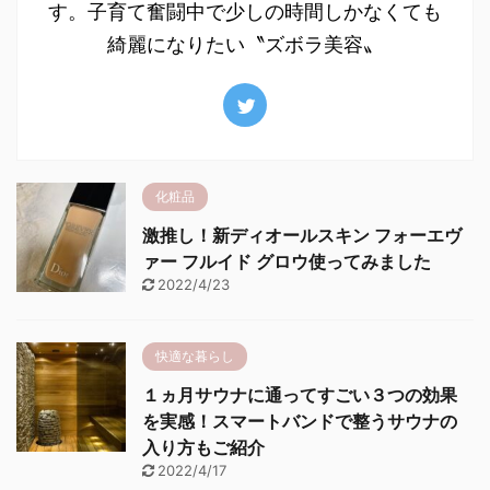
す。子育て奮闘中で少しの時間しかなくても
綺麗になりたい〝ズボラ美容〟
化粧品
激推し！新ディオールスキン フォーエヴ
ァー フルイド グロウ使ってみました
2022/4/23
快適な暮らし
１ヵ月サウナに通ってすごい３つの効果
を実感！スマートバンドで整うサウナの
入り方もご紹介
2022/4/17