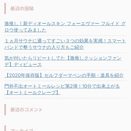
最近の投稿
激推し！新ディオールスキン フォーエヴァー フルイド グ
ロウ使ってみました
１ヵ月サウナに通ってすごい３つの効果を実感！スマート
バンドで整うサウナの入り方もご紹介
気が付いたらリピートしてた【激推しクッションファン
デ】ディビュース
【2020年保存版】セルフダーマペンの手順・道具を紹介
門外不出オートミールレシピ第2弾！10分で出来上がる
【オートミールクレープ】
最近のコメント
アーカイブ