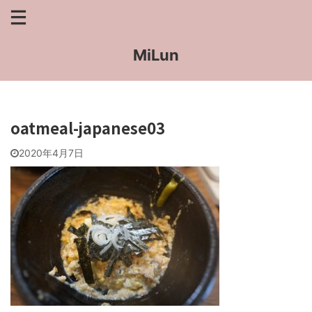
MiLun
oatmeal-japanese03
2020年4月7日