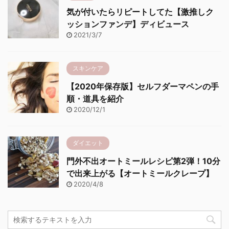
気が付いたらリピートしてた【激推しク
ッションファンデ】ディビュース
2021/3/7
スキンケア
【2020年保存版】セルフダーマペンの手
順・道具を紹介
2020/12/1
ダイエット
門外不出オートミールレシピ第2弾！10分
で出来上がる【オートミールクレープ】
2020/4/8