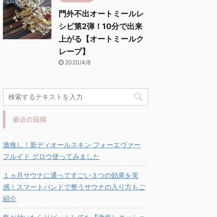
門外不出オートミールレ
シピ第2弾！10分で出来
上がる【オートミールク
レープ】
2020/4/8
最近の投稿
激推し！新ディオールスキン フォーエヴァー
フルイド グロウ使ってみました
１ヵ月サウナに通ってすごい３つの効果を実
感！スマートバンドで整うサウナの入り方もご
紹介