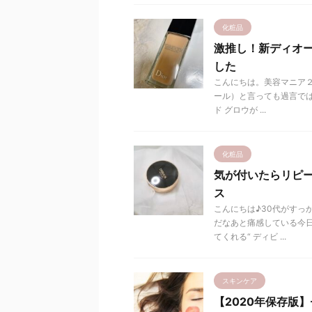
化粧品
激推し！新ディオー
した
こんにちは。美容マニア２児
ール）と言っても過言では
ド グロウが ...
化粧品
気が付いたらリピ
ス
こんにちは♪30代がすっ
だなあと痛感している今日
てくれる“ ディビ ...
スキンケア
【2020年保存版