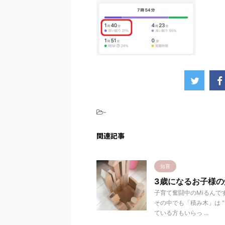
-
関連記事
知育
3歳になるお子様
子育て奮闘中のMiるんで
その中でも「積み木」は 
ている方もいらっ ...