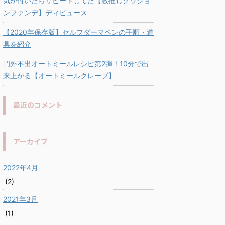
気が付いたらリピートしてた【激推しクッショ
ンファンデ】ディビュース
【2020年保存版】セルフダーマペンの手順・道
具を紹介
門外不出オートミールレシピ第2弾！10分で出
来上がる【オートミールクレープ】
最近のコメント
アーカイブ
2022年4月
(2)
2021年3月
(1)