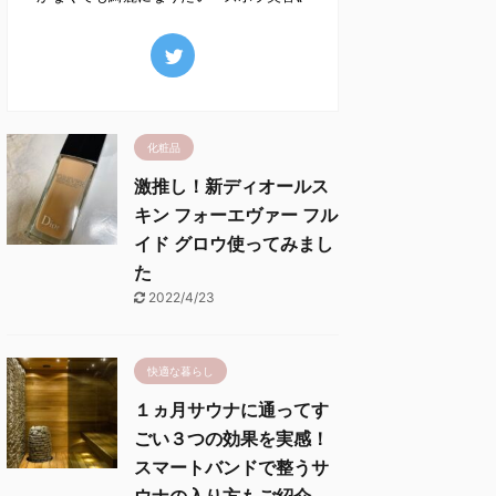
化粧品
激推し！新ディオールス
キン フォーエヴァー フル
イド グロウ使ってみまし
た
2022/4/23
快適な暮らし
１ヵ月サウナに通ってす
ごい３つの効果を実感！
スマートバンドで整うサ