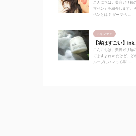
こんにちは。美容ガリ勉の
マペン」を紹介します。 
ペンとは？ ダーマペ ...
スキンケア
【実はすごい】in
こんにちは。美容ガリ勉の
てますよねｗ だけど、
ループにハマって早1 ...