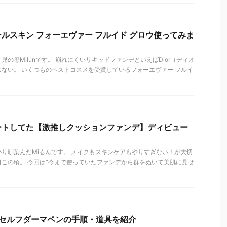
ルスキン フォーエヴァー フルイド グロウ使ってみま
の母Milunです。 崩れにくいリキッドファンデといえばDior（ディオ
ない。 いくつものベストコスメを受賞しているフォーエヴァー フルイ
ートしてた【激推しクッションファンデ】ディビュー
かり馴染んだMiるんです。 メイクもスキンケアもやりすぎない！が大切
この頃。 今回は“今まで使っていたファンデから群をぬいて美肌に見せ
】セルフダーマペンの手順・道具を紹介