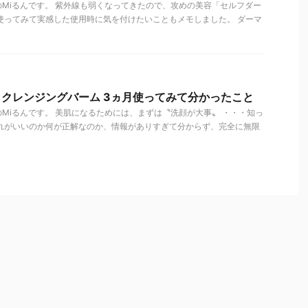
Miるんです。 紫外線も弱くなってきたので、攻めの美容「セルフダー
使ってみて実感した使用時に気を付けたいこともメモしました。 ダーマ
k. クレンジングバーム 3ヵ月使ってみて分かったこと
Miるんです。 美肌になるためには、まずは〝洗顔が大事〟 ・・・知っ
どれがいいのか何が正解なのか、情報がありすぎて分からず、完全に無限